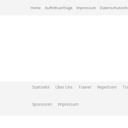
Zum
Home
Auftrittsanfrage
Impressum
Datenschutzerk
Inhalt
springen
Startseite
Über Uns
Trainer
Repertoire
Tra
Sponsoren
Impressum