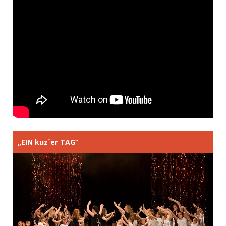
„EIN kuz`er TAG“