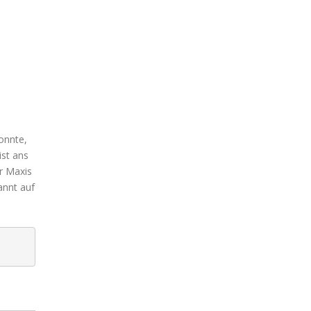
onnte,
ist ans
er Maxis
annt auf