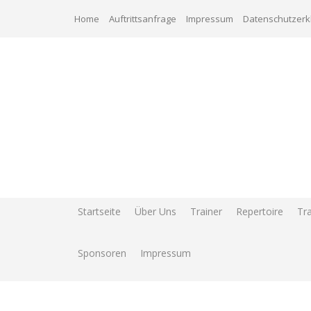
Zum
Home
Auftrittsanfrage
Impressum
Datenschutzerk
Inhalt
springen
Startseite
Über Uns
Trainer
Repertoire
Tra
Sponsoren
Impressum